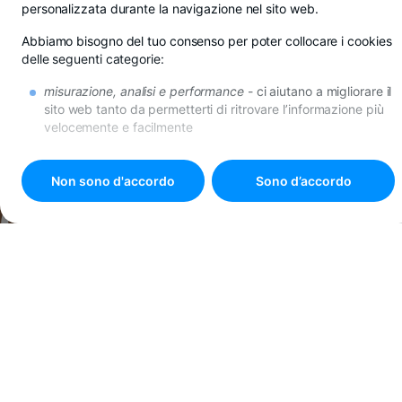
personalizzata durante la navigazione nel sito web.
Abbiamo bisogno del tuo consenso per poter collocare i cookies
delle seguenti categorie:
ASSICURAZIONI SULLA VITA E SULLA SALUTE
misurazione, analisi e performance
- ci aiutano a migliorare il
sito web tanto da permetterti di ritrovare l’informazione più
PROTEZIONE
velocemente e facilmente
di promozione
- se non desideri questi cookies, riceverai
PROPRIO
comunque la pubblicità in internet, però questa potrebbe
risultare poco rilevante per te.
Non sono d'accordo
Sono d’accordo
QUANDO CONTA
Tutti i dettagli sui cookies si trovano in
Politica sui cookies
.
Premi il pulsante
"Sono d'accordo"
se acconsenti all’utilizzo di
tutti i cookies oppure scegli
"
Impostazioni cookie
"
per
personalizzare le tue preferenze.
Che si tratti di un incidente, una
malattia o una diagnosi grave, hai il
sostegno finanziario proprio
quando serve. Sceglila in base alle
tue esigenze, per serenità oggi e
stabilità domani.