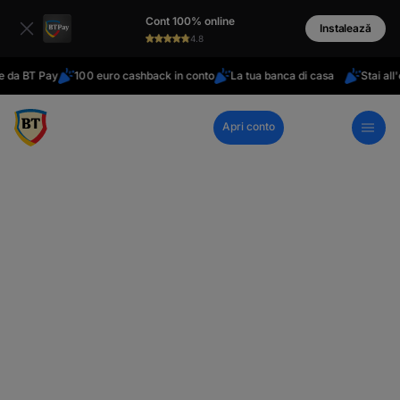
latinești
Cont 100% online
кириллица
Instalează
4.8
BT Pay
100 euro cashback in conto
La tua banca di casa
Stai all'estero
Apri conto
Call Center