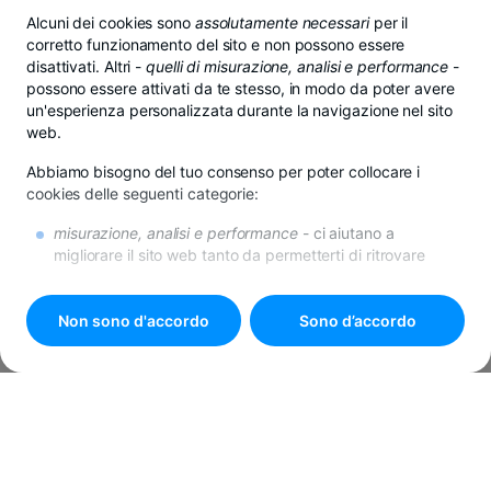
Alcuni dei cookies sono
assolutamente necessari
per il
corretto funzionamento del sito e non possono essere
disattivati. Altri -
quelli di misurazione, analisi e performance
-
possono essere attivati da te stesso, in modo da poter avere
un'esperienza personalizzata durante la navigazione nel sito
web.
Abbiamo bisogno del tuo consenso per poter collocare i
cookies delle seguenti categorie:
misurazione, analisi e performance
- ci aiutano a
migliorare il sito web tanto da permetterti di ritrovare
l’informazione più velocemente e facilmente
di promozione
- se non desideri questi cookies, riceverai
comunque la pubblicità in internet, però questa potrebbe
Non sono d'accordo
Sono d’accordo
risultare poco rilevante per te.
Tutti i dettagli sui cookies si trovano in
Politica sui cookies
.
Premi il pulsante
"Sono d'accordo"
se acconsenti all’utilizzo
di tutti i cookies oppure scegli
"
Impostazioni cookie
"
per
personalizzare le tue preferenze.