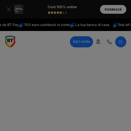
latinești
Cont 100% online
кириллица
Instalează
4.8
 BT Pay
100 euro cashback in conto
La tua banca di casa
Stai all'este
Apri conto
Call Center