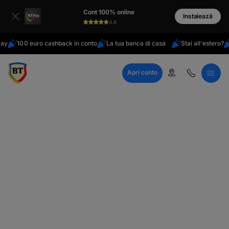
latinești
Cont 100% online
кириллица
Instalează
4.8
100 euro cashback in conto
La tua banca di casa
Stai all'estero?
Apri
Apri conto
Call Center