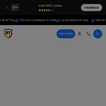
latinești
Cont 100% online
кириллица
Instalează
4.8
BT Pay
100 euro cashback in conto
La tua banca di casa
Stai all'estero
Apri conto
Call Center