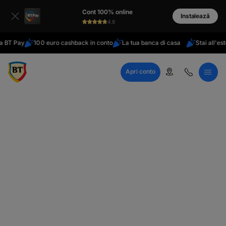
latinești
Cont 100% online
кириллица
Instalează
4.8
Pay
100 euro cashback in conto
La tua banca di casa
Stai all'estero?
Apri conto
Call Center