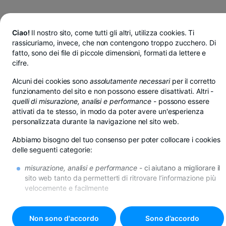
Ciao!
Il nostro sito, come tutti gli altri, utilizza cookies. Ti
rassicuriamo, invece, che non contengono troppo zucchero. Di
fatto, sono dei file di piccole dimensioni, formati da lettere e
cifre.
Alcuni dei cookies sono
assolutamente necessari
per il corretto
funzionamento del sito e non possono essere disattivati. Altri -
quelli di misurazione, analisi e performance
- possono essere
attivati da te stesso, in modo da poter avere un'esperienza
personalizzata durante la navigazione nel sito web.
Abbiamo bisogno del tuo consenso per poter collocare i cookies
delle seguenti categorie:
misurazione, analisi e performance
- ci aiutano a migliorare il
Risparmi in lei, euro o dollari da BT Pay
sito web tanto da permetterti di ritrovare l’informazione più
Vedi di più
velocemente e facilmente
AGENZIA ELISABETIN
di promozione
- se non desideri questi cookies, riceverai
comunque la pubblicità in internet, però questa potrebbe
risultare poco rilevante per te.
Non sono d'accordo
Sono d’accordo