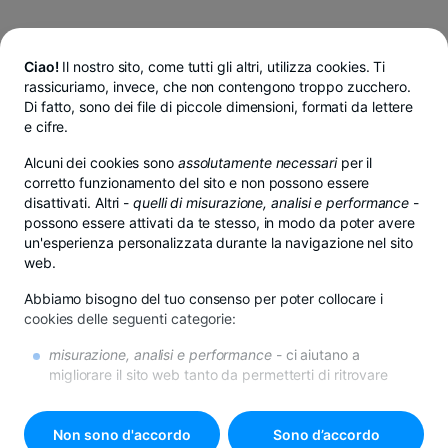
Ciao!
Il nostro sito, come tutti gli altri, utilizza cookies. Ti
rassicuriamo, invece, che non contengono troppo zucchero.
Di fatto, sono dei file di piccole dimensioni, formati da lettere
e cifre.
Alcuni dei cookies sono
assolutamente necessari
per il
corretto funzionamento del sito e non possono essere
disattivati. Altri -
quelli di misurazione, analisi e performance
-
possono essere attivati da te stesso, in modo da poter avere
un'esperienza personalizzata durante la navigazione nel sito
web.
Abbiamo bisogno del tuo consenso per poter collocare i
cookies delle seguenti categorie:
misurazione, analisi e performance
- ci aiutano a
migliorare il sito web tanto da permetterti di ritrovare
l’informazione più velocemente e facilmente
di promozione
- se non desideri questi cookies, riceverai
comunque la pubblicità in internet, però questa potrebbe
Non sono d'accordo
Sono d’accordo