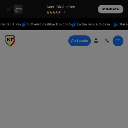
latinești
Cont 100% online
кириллица
Instalează
4.8
ine da BT Pay
100 euro cashback in conto
La tua banca di casa
Stai al
Apri conto
Call Center