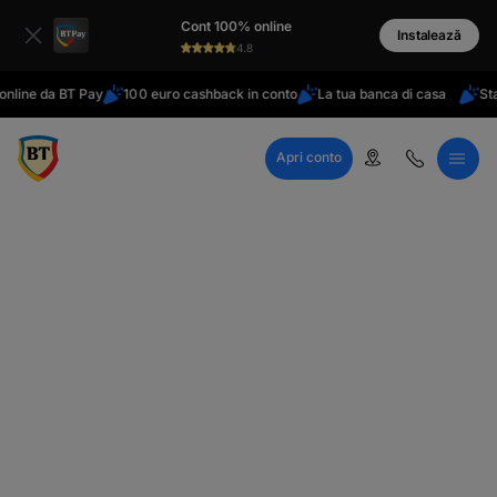
latinești
Cont 100% online
кириллица
Instalează
4.8
nline da BT Pay
100 euro cashback in conto
La tua banca di casa
Stai 
Apri conto
Call Center