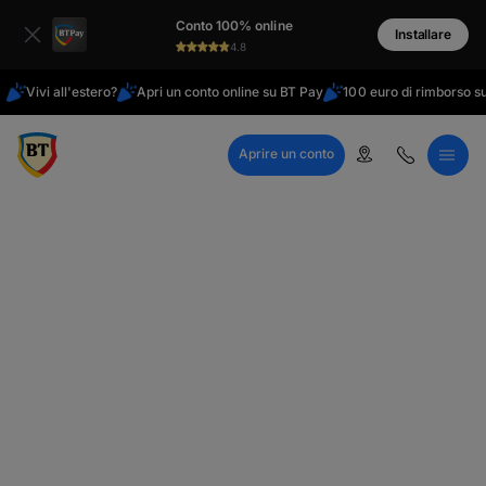
latinești
Conto 100% online
кириллица
Installare
4.8
Vivi all'estero?
Apri un conto online su BT Pay
100 euro di rimborso su
Aprire un conto
Call Center