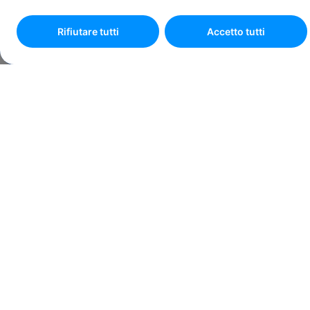
AGENZIA VASILE AARON
Per personalizzare le preferenze, selezionare
"
Impostazioni dei
Rifiutare tutti
Accetto tutti
cookie
".
Fissa un appuntamento online
4.6
10 recensioni
CHIUSO ORA
Condividi link
Vedi il percorso
INDIRIZZO
Str. Semaforului, n. 24, Bl. 39