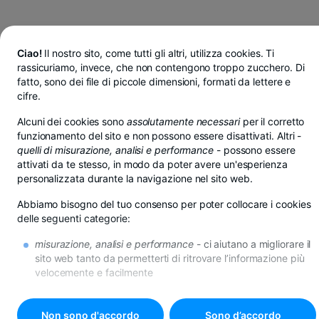
Ciao!
Il nostro sito, come tutti gli altri, utilizza cookies. Ti
rassicuriamo, invece, che non contengono troppo zucchero. Di
fatto, sono dei file di piccole dimensioni, formati da lettere e
cifre.
Alcuni dei cookies sono
assolutamente necessari
per il corretto
funzionamento del sito e non possono essere disattivati. Altri -
quelli di misurazione, analisi e performance
- possono essere
attivati da te stesso, in modo da poter avere un'esperienza
personalizzata durante la navigazione nel sito web.
Abbiamo bisogno del tuo consenso per poter collocare i cookies
delle seguenti categorie:
misurazione, analisi e performance
- ci aiutano a migliorare il
Risparmi in lei, euro o dollari da BT Pay
sito web tanto da permetterti di ritrovare l’informazione più
Vedi di più
velocemente e facilmente
AGENZIA PIAZZA MARASTI
di promozione
- se non desideri questi cookies, riceverai
comunque la pubblicità in internet, però questa potrebbe
risultare poco rilevante per te.
Non sono d'accordo
Sono d’accordo