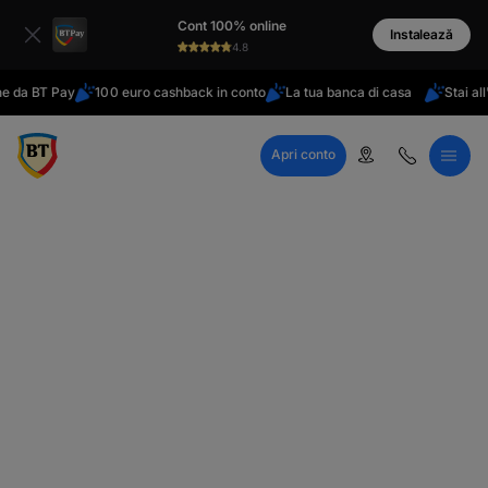
latinești
Cont 100% online
кириллица
Instalează
4.8
BT Pay
100 euro cashback in conto
La tua banca di casa
Stai all'ester
Apri conto
Call Center