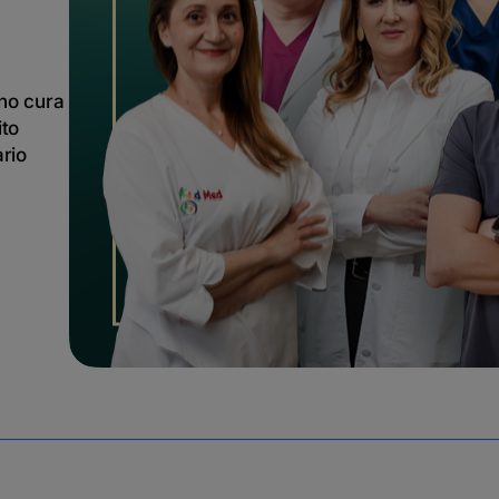
ono cura
ito
ario