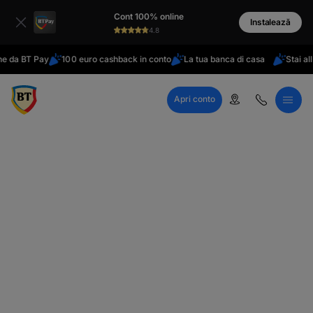
latinești
Cont 100% online
кириллица
Instalează
4.8
 BT Pay
100 euro cashback in conto
La tua banca di casa
Stai all'ester
Apri conto
Call Center