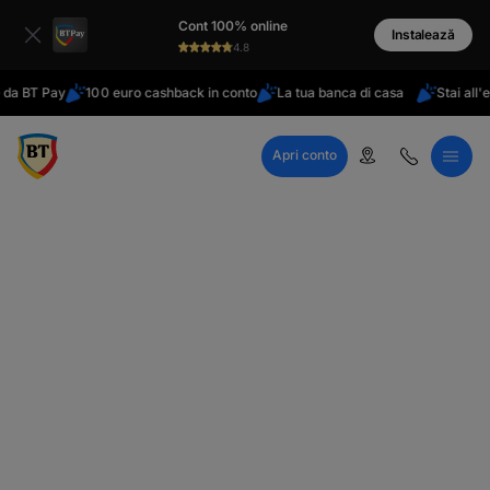
latinești
Cont 100% online
кириллица
Instalează
4.8
T Pay
100 euro cashback in conto
La tua banca di casa
Stai all'estero
Apri conto
Call Center