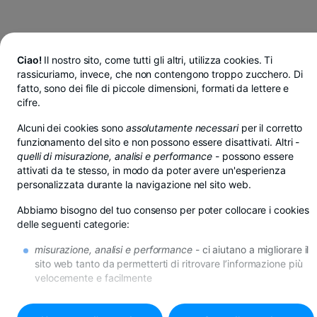
Ciao!
Il nostro sito, come tutti gli altri, utilizza cookies. Ti
rassicuriamo, invece, che non contengono troppo zucchero. Di
fatto, sono dei file di piccole dimensioni, formati da lettere e
cifre.
Alcuni dei cookies sono
assolutamente necessari
per il corretto
funzionamento del sito e non possono essere disattivati. Altri -
quelli di misurazione, analisi e performance
- possono essere
attivati da te stesso, in modo da poter avere un'esperienza
personalizzata durante la navigazione nel sito web.
Abbiamo bisogno del tuo consenso per poter collocare i cookies
delle seguenti categorie:
misurazione, analisi e performance
- ci aiutano a migliorare il
Risparmi in lei, euro o dollari da BT Pay
sito web tanto da permetterti di ritrovare l’informazione più
Vedi di più
velocemente e facilmente
AGENZIA DRAGOS VODA
di promozione
- se non desideri questi cookies, riceverai
comunque la pubblicità in internet, però questa potrebbe