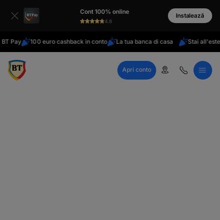
latinești
Cont 100% online
кириллица
Instalează
4.8
ay
100 euro cashback in conto
La tua banca di casa
Stai all'estero?
Apri conto
Call Center