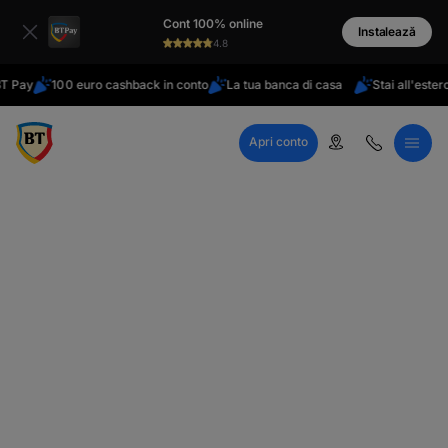
latinești
Cont 100% online
кириллица
Instalează
4.8
100 euro cashback in conto
La tua banca di casa
Stai all'estero?
A
Apri conto
Call Center