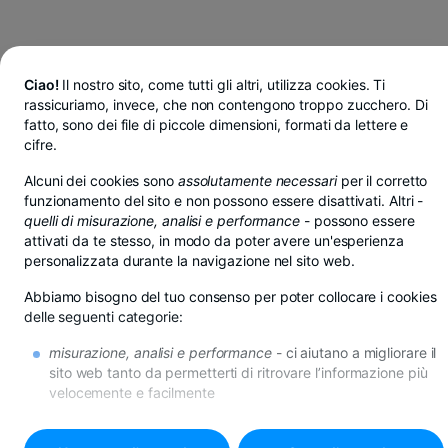
Ciao!
Il nostro sito, come tutti gli altri, utilizza cookies. Ti
rassicuriamo, invece, che non contengono troppo zucchero. Di
fatto, sono dei file di piccole dimensioni, formati da lettere e
cifre.
Alcuni dei cookies sono
assolutamente necessari
per il corretto
funzionamento del sito e non possono essere disattivati. Altri -
quelli di misurazione, analisi e performance
- possono essere
attivati da te stesso, in modo da poter avere un'esperienza
personalizzata durante la navigazione nel sito web.
Abbiamo bisogno del tuo consenso per poter collocare i cookies
delle seguenti categorie:
misurazione, analisi e performance
- ci aiutano a migliorare il
Risparmi in lei, euro o dollari da BT Pay
sito web tanto da permetterti di ritrovare l’informazione più
Vedi di più
velocemente e facilmente
AGENZIA CERNA
di promozione
- se non desideri questi cookies, riceverai
comunque la pubblicità in internet, però questa potrebbe