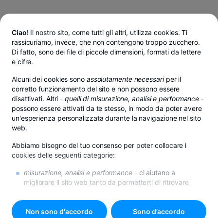
Ciao!
Il nostro sito, come tutti gli altri, utilizza cookies. Ti
rassicuriamo, invece, che non contengono troppo zucchero.
Di fatto, sono dei file di piccole dimensioni, formati da lettere
e cifre.
Alcuni dei cookies sono
assolutamente necessari
per il
corretto funzionamento del sito e non possono essere
disattivati. Altri -
quelli di misurazione, analisi e performance
-
possono essere attivati da te stesso, in modo da poter avere
un'esperienza personalizzata durante la navigazione nel sito
web.
Abbiamo bisogno del tuo consenso per poter collocare i
cookies delle seguenti categorie:
misurazione, analisi e performance
- ci aiutano a
migliorare il sito web tanto da permetterti di ritrovare
l’informazione più velocemente e facilmente
di promozione
- se non desideri questi cookies, riceverai
comunque la pubblicità in internet, però questa potrebbe
Non sono d'accordo
Sono d’accordo