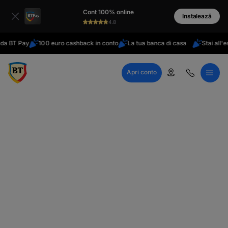
latinești
Cont 100% online
кириллица
Instalează
4.8
 BT Pay
100 euro cashback in conto
La tua banca di casa
Stai all'este
Apri conto
Call Center