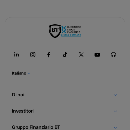
-
si
apre
in
una
nuova
Italiano
scheda
Di noi
Investitori
Gruppo Finanziario BT