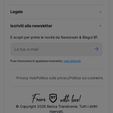
Legale
Iscriviti alla newsletter
E scopri per primo le novità da Newsroom & Blogul BT.
-
Puoi rinunciare in qualsiasi momento,
vedi dettagli
.
si
apre
in
- si apre in una nuova scheda
- si apre in una nuova sch
- si apre
Privacy Hub
Politica sulla privacy
Politica sui cookie
Impostaz
una
nuova
scheda
© Copyright 2026 Banca Transilvania. Tutti i diritti
riservati.