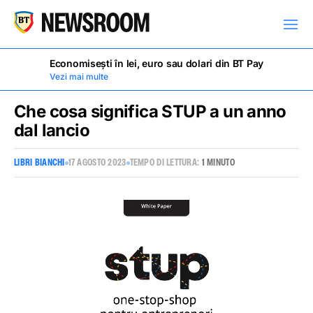
Economisești în lei, euro sau dolari din BT Pay
Vezi mai multe
Che cosa significa STUP a un anno
dal lancio
COMUNICATI STAMPA
LIBRI BIANCHI
17 AGOSTO 2023
TEMPO DI LETTURA:
1 MINUTO
PIETRE MILIARI
NOTIZIE
AVVISI